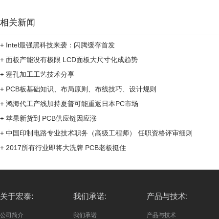
相关新闻
+
Intel最强黑科技来袭：闪腾缓存首发
+
面板产能没有极限 LCD面板大尺寸化成趋势
+
塞孔加工工艺技术分享
+
PCB板基础知识、布局原则、布线技巧、设计规则
+
鸿海代工产线加持夏普可能重返日本PC市场
+
苹果新货到 PCB供应链因应涨
+
中国印制电路专业技术职务（高级工程师） 任职资格评审细则
+
2017所有行业即将大洗牌 PCB老板挺住
关于宏泰:
我们承诺:
产品与技术:
公司简介
我们承诺
产品与技术