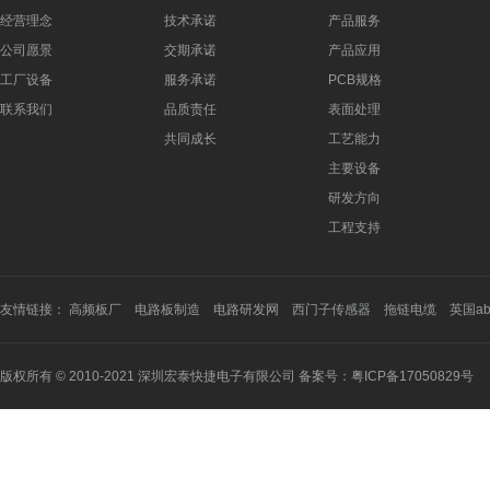
经营理念
技术承诺
产品服务
公司愿景
交期承诺
产品应用
工厂设备
服务承诺
PCB规格
联系我们
品质责任
表面处理
共同成长
工艺能力
主要设备
研发方向
工程支持
友情链接：
高频板厂
电路板制造
电路研发网
西门子传感器
拖链电缆
英国a
版权所有 © 2010-2021 深圳宏泰快捷电子有限公司 备案号：
粤ICP备17050829号