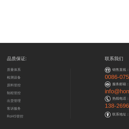
品质保证:
联系我们
质量体系
销售直线
0086-07
检测设备
服务邮箱
原料管控
info@hon
制程管控
热线电话
出货管理
138-2696
客诉服务
联系地址：
RoHS管控