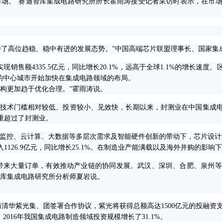
路市场。”赛迪智库集成电路研究所所长霍雨涛接受记者采访时表示，在市
了高位趋稳、稳中有进的发展态势。”中国高端芯片联盟理事长、国家集
年实现销售额4335.5亿元，同比增长20.1%，远高于全球1.1%的增
的中心城市开始加快在集成电路领域的布局。
构更加趋于优化合理。”霍雨涛说。
技术门槛相对较低、投资较小、见效快，长期以来，封测业在中国集成电
重超过了封测业。
控、云计算、大数据等多层次需求及智能硬件创新的带动下，芯片设计业201
26.9亿元，同比增长25.1%。在制造业产能满载以及海外并购的影响下，2
带来大量订单，有效推动产业链的协同发展。武汉、深圳、合肥、泉州
智库集成电路研究所分析师夏岩说。
与清华紫光集、团签署合作协议，紫光将获得总额高达1500亿元的投融
016年我国集成电路制造领域投资规模增长了31.1%。