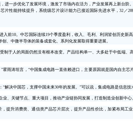
，进一步优化了发展环境，激发了市场内在活力，产业发展再上新台阶。
用芯片性能持续提升，系统级芯片设计能力已接近国际先进水平，32／2
进入前10。中芯国际连续19个季度盈利，收入、毛利、利润皆创历史新高
华创、中微半导体的装备成套化、系列化发展取得重要进展。
受制于人的局面仍然没有根本改变。产品结构单一、大多处于中低端、高
”霍雨涛坦言，“中国集成电路一直依赖进口，主要原因就是国内自主芯
“解决中国芯，支撑中国未来30年的发展。”可以说，集成电路是信息技
业、关键节点、重大项目，推动产业链协同发展，打造制造业创新中心
片，提升消费类、通信类产品芯片层次，提升产品性价比，加紧布局工