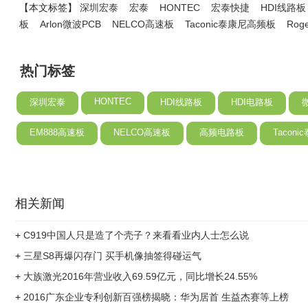
【本文标签】
深圳宏泰
宏泰
HONTEC
宏泰快捷
HDI线路板
板
Arlon微波PCB
NELCO高速板
Taconic泰康尼高频板
Ro
热门标签
HONTEC
深圳宏泰
HDI线路板
HDI电路板
EM888高速板
NELCO高速板
高频电路板
Tacon
相关新闻
+
C919中国人只是造了个壳子？来看看业内人士怎么说
+
三星S8再爆闪存门 买手机像抽签得碰运气
+
大族激光2016年营业收入69.59亿元，同比增长24.55%
+
2016广东企业专利创新百强榜揭晓：华为居首 生益杰赛等上榜