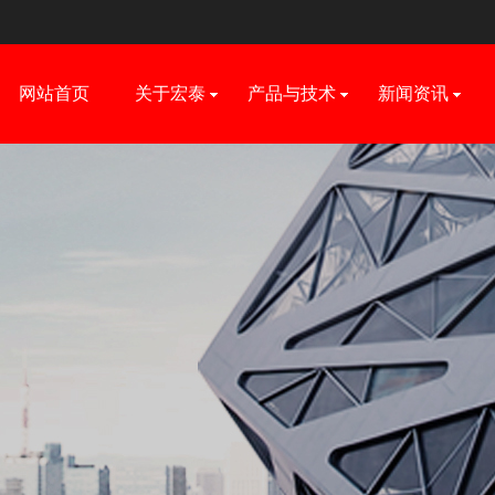
网站首页
关于宏泰
产品与技术
新闻资讯