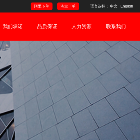
阿里下单
淘宝下单
语言选择：
中文
English
我们承诺
品质保证
人力资源
联系我们