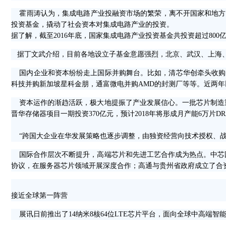
霍雨涛认为，集成电路产业投融资市场的繁荣，离不开国家和地方政
投资基金，撬动了社会资本对集成电路产业的投资。
据了解，截至2016年底，国家集成电路产业投资基金共投资超过8
据丁文武介绍，目前各地设立子基金意愿强烈，北京、武汉、上海、四
国内企业和资本纷纷走上国际并购舞台。比如，清芯华创牵头收购美国
科技并购新加坡星科金朋，通富微电并购AMD的封测厂等等。近两年
资本运作的渐趋活跃，极大地提振了产业发展信心。一批芯片制造重大
晋华存储器项目一期投资370亿元，预计2018年将形成月产能6万片
“跨国大企业在华发展策略也逐步调整，由独资经营向技术授权、战
国际合作层次不断提升，高端芯片和先进工艺合作成为热点。中芯国
协议，在服务器芯片领域开展深度合作；高通与贵州省政府成立了合资
接近全球第一阵营
展讯日前推出了14纳米8核64位LTE芯片平台，面向全球中高端