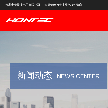
深圳宏泰快捷电子有限公司 --- 值得信赖的专业线路板制造商
新闻动态
NEWS CENTER