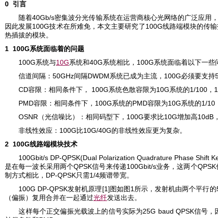
0
引言
40Gb/s
随着
密集波分光传输系统在运营商核心光网络的广泛应用
100G
100G
因此发展
技术在所难免，本文主要研究了
线路端模块的传输
热插拔的模块。
1 100G
系统面临着的问题
100G
10G
40G
100G
系统与
系统和
系统相比，
系统面临着以下一些
50GHz
DWDM
100G
信道间隔：
间隔
系统已成为主流，
必须要支持
CD
100G
10G
1/100
容限：相同条件下，
系统色散容限为
系统的
，
PMD
100G
PMD
10G
1/10
容限：相同条件下，
系统的
容限为
系统的
OSNR
100G
10G
10dB
（光信噪比）：相同码型下，
要求比
增加高
100G
10G/40G
非线性效应：
比
的非线性效应更为复杂。
2 100G
线路端模块技术
100Gbit/s DP-QPSK(Dual Polarization Quadrature Phase Shift 
QPSK
100Gbit/s
QPSK
是在每一波长采用两个
信号来传递
业务，这两个
DP-QPSK
1/4
制方式相比，
只需
频谱带宽。
100G DP-QPSK
[1]
1
发射机原理
图如图
所示，发射机由两个平行的
（偏振）复用合并在一起通过
光纤
发送出去。
25G baud QPSK
这样每个正交偏振光载波上的信号实际为
信号，