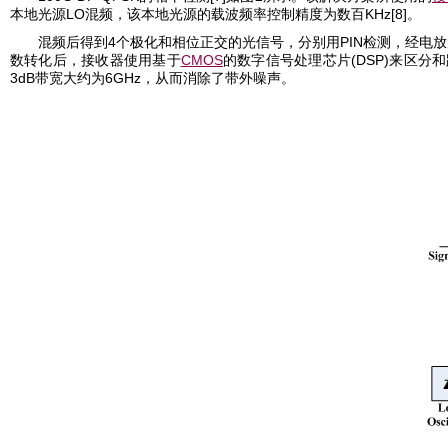
LO
KHz[8]
本地光源
混频，该本地光源的载波频率控制精度为数百
。
4
PIN
混频后得到
个极化和相位正交的光信号，分别用
检测，经电
CMOS
(DSP)
数转化后，接收器使用基于
的数字信号处理芯片
来区分和
3dB
6GHz
带宽大约为
，从而消除了带外噪声。