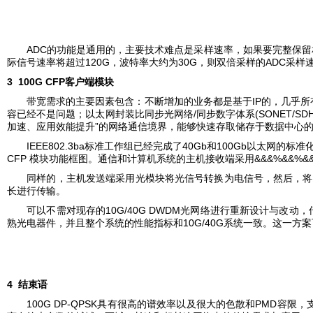
ADC
的功能是通用的，主要技术难点是采样速率，如果要完整保留
120G
30G
ADC
际信号速率将超过
，波特率大约为
，则双倍采样的
采样
3 100G CFP
客户端模块
IP
带宽需求的主要因素包含：不断增加的业务都是基于
的，几乎所
/
(SONET/SD
容已经不是问题；以太网封装比同步光网络
同步数字体系
”
加速、应用效能提升
的网络通信境界，能够快速存取储存于数据中心
IEEE802.3ba
40Gb
100Gb
标准工作组已经完成了
和
以太网的标准
CFP
&&&%&&%&
模块功能框图。通信和计算机系统的主机接收端采用
同样的，主机发送端采用光模块将光信号转换为电信号，然后，将
长进行传输。
10G/40G DWDM
可以不需对现存的
光网络进行重新设计与改动，
10G/40G
熟光电器件，并且整个系统的性能指标和
系统一致。这一方案
4
结束语
100G DP-QPSK
PMD
具有很高的谱效率以及很大的色散和
容限，