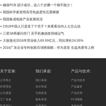
+
确保PCB 设计成功，这八个步骤一个都不能少！
+
我国科学家发明高导热超柔性石墨烯膜
+
我国集成电路产业发展状况
+
C919中国人只是造了个壳子？来看看业内人士怎么说
+
三星S8再爆闪存门 买手机像抽签得碰运气
+
大族激光2016年营业收入69.59亿元，同比增长24.55%
+
2016广东企业专利创新百强榜揭晓：华为居首 生益杰赛等上榜
关于宏泰:
我们承诺:
产品与技术:
公司简介
我们承诺
产品与技术
经营理念
技术承诺
产品服务
公司愿景
交期承诺
产品应用
工厂设备
服务承诺
PCB规格
联系我们
品质责任
表面处理