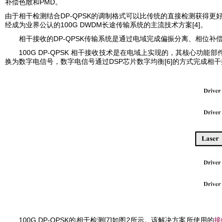
PMD
补偿色散和
。
DP-QPSK
由于相干检测结合
的调制格式可以比传统的直接检测获得更
100G DWDM
[4]
经成为业界公认的
长途传输系统的主流技术方案
。
DP-QPSK
相干接收的
传输系统是通过电域完成偏振分离、相位补
100G DP-QPSK
相干接收技术是在电域上实现的，其核心功能部
DSP
[6]
换为数字电信号，数字电信号通过
芯片数字均衡
的方式完成相干
100G DP-QPSK
[7]
2
的相干检测
如图
所示。该解决方案所使用的
接