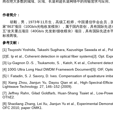
商在绝大多数的城域、区域、长途和超长途网络中的传输需求与应用。
作者简介：
1973
11
胡毅，男，
年
月生，高级工程师，中国通信学会会员，
“863”
10Gb/s
家
项目《
光电收发模块》，属于国内首创，具有国际先进
”
40Gb/s
/
五
攻关重点项目《
光发射
接收模块》项目，具有国际先进水
标准两项。
参考文献：
[1] Tsuyoshi Yoshida, Takashi Sugihara, Kazushige Sawada et al., 
[2]E. Ip et al., Coherent detection in optical fiber systems[J]. Opt. E
[3] Ly-Gagnon D.-S. , Tsukamoto, S. , Katoh, K et al., Coherent detec
[4] 100G Ultra Long Haul DWDM Framework Document[S]. OIF, Optic
[5] I. Fatadin, S. J. Savory, D. Ives. Compensation of quadrature im
[6] Xiang Zhou, Jianjun Yu, Dayou Qian et al., High-Spectral-Eff
Lightwave Technology. 27, 146–152 (2009).
[7] Jeffrey Rahn, Gilad Goldfarb, Huan-Shang Tsaiet al., Low-Po
OThE2.
[8] Shaoliang Zhang, Lei Xu, Jianjun Yu et al., Experimental Demo
OFC 2010, paper OMK1.