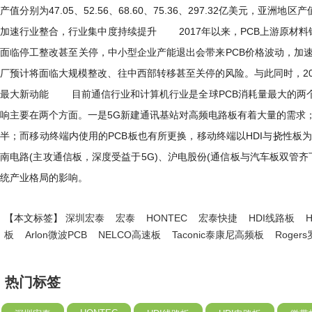
产值分别为47.05、52.56、68.60、75.36、297.32亿美
加速行业整合，行业集中度持续提升 2017年以来，PCB上游原材料
面临停工整改甚至关停，中小型企业产能退出会带来PCB价格波动，加速
厂预计将面临大规模整改、往中西部转移甚至关停的风险。与此同时，20
最大新动能 目前通信行业和计算机行业是全球PCB消耗量最大的两个下游
响主要在两个方面。一是5G新建通讯基站对高频电路板有着大量的需求；
半；而移动终端内使用的PCB板也有所更换，移动终端以HDI与挠性
南电路(主攻通信板，深度受益于5G)、沪电股份(通信板与汽车板双管
统产业格局的影响。
【本文标签】
深圳宏泰
宏泰
HONTEC
宏泰快捷
HDI线路板
板
Arlon微波PCB
NELCO高速板
Taconic泰康尼高频板
Roge
热门标签