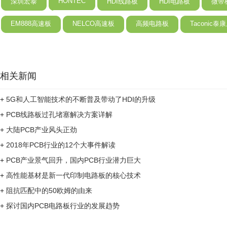
HONTEC
深圳宏泰
HDI线路板
HDI电路板
微带
EM888高速板
NELCO高速板
高频电路板
Taconic
相关新闻
+
5G和人工智能技术的不断普及带动了HDI的升级
+
PCB线路板过孔堵塞解决方案详解
+
大陆PCB产业风头正劲
+
2018年PCB行业的12个大事件解读
+
PCB产业景气回升，国内PCB行业潜力巨大
+
高性能基材是新一代印制电路板的核心技术
+
阻抗匹配中的50欧姆的由来
+
探讨国内PCB电路板行业的发展趋势