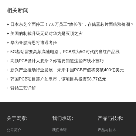
相关新闻
+
日本东芝全面停工！7.6万员工“放长假”，存储器芯片面临涨价潮？
+
美国的制裁升级无疑对华为是灭顶之灾
+
华为备胎海思将遭遇考验
+
5G基站需要高频高速电路，PCB成为5G时代的当红产品线
+
高频PCB设计太复杂？你需要知道这些布线小技巧
+
新兴产业推动行业发展，未来中国PCB产值将突破400亿美元
+
韩国PCB项目落户如皋市，该项目共投资58.77亿元
+
背钻工艺详解
关于宏泰:
我们承诺:
产品与技术:
公司简介
我们承诺
产品与技术