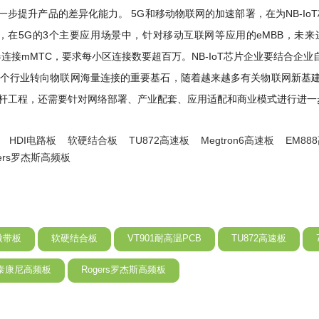
步提升产品的差异化能力。 5G和移动物联网的加速部署，在为NB-Io
在5G的3个主要应用场景中，针对移动互联网等应用的eMBB，未来
器连接mMTC，要求每小区连接数要超百万。NB-IoT芯片企业要结合
是推动整个行业转向物联网海量连接的重要基石，随着越来越多有关物联网新
用标杆工程，还需要针对网络部署、产业配套、应用适配和商业模式进行进
HDI电路板
软硬结合板
TU872高速板
Megtron6高速板
EM88
gers罗杰斯高频板
微带板
软硬结合板
VT901耐高温PCB
TU872高速板
ic泰康尼高频板
Rogers罗杰斯高频板