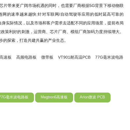
T芯片带来更广阔市场机遇的同时，也需要厂商根据5G背景下移动物联
连网的速率越来越快;针对车联网/自动驾驶等应用的低时延高可靠的
企业自身实际情况，以及市场和客户需求去适配不同的应用场景，提前布局
基建政策利好的刺激，运营商、芯片厂商、模组厂商加码力度持续增大。
一步的探索，打造共建共赢的产业生态。
8高速板
高频电路板
微带板
VT901耐高温PCB
77G毫米波电路
77G毫米波电路板
Megtron6高速板
Arlon微波 PCB