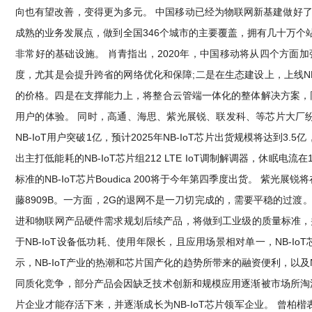
向也有望改善，变得更为多元。 中国移动已经为物联网新基建做好
成熟的业务发展点，做到全国346个城市的主要覆盖，拥有几十万个站
非常好的基础设施。 肖青指出，2020年，中国移动将从四个方面加强
度，尤其是会提升跨省的网络优化和保障;二是在生态建设上，上线NB
的价格。四是在支撑能力上，将整合云管端一体化的整体解决方案，同
用户的体验。 同时，高通、海思、紫光展锐、联发科、等芯片大厂纷纷
NB-IoT用户突破1亿，预计2025年NB-IoT芯片出货规模将达
出主打低能耗的NB-IoT芯片组212 LTE IoT调制解调器，休眠电流在
标准的NB-IoT芯片Boudica 200将于今年第四季度出货。 紫光展
藤8909B。一方面，2G的退网不是一刀切完成的，需要平稳的过渡。另
进和物联网产品硬件需求规划后续产品，将做到工业级的质量标准，并持续
于NB-IoT设备低功耗、使用年限长，且应用场景相对单一，NB-
示，NB-IoT产业的热潮和芯片国产化的趋势所带来的融资便利，以及N
同质化竞争，部分产品会因缺乏技术创新和规模应用逐渐被市场所淘汰
片企业才能存活下来，并逐渐成长为NB-IoT芯片领军企业。 曾柏