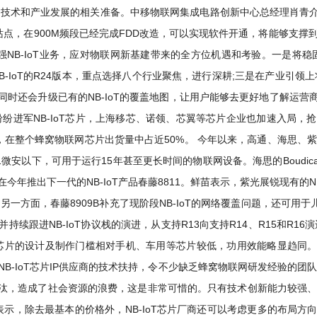
了技术和产业发展的相关准备。中移物联网集成电路创新中心总经理肖青
点，在900M频段已经完成FDD改造，可以实现软件开通，将能够支撑到
NB-IoT业务，应对物联网新基建带来的全方位机遇和考验。一是将稳固N
-IoT的R24版本，重点选择八个行业聚焦，进行深耕;三是在产业引
时还会升级已有的NB-IoT的覆盖地图，让用户能够去更好地了解运
进军NB-IoT芯片，上海移芯、诺领、芯翼等芯片企业也加速入局，抢抓N
到3.5亿，在整个蜂窝物联网芯片出货量中占近50%。 今年以来，高通、海思
1微安以下，可用于运行15年甚至更长时间的物联网设备。海思的Boudica 120
锐将在今年推出下一代的NB-IoT产品春藤8811。鲜苗表示，紫光展锐现有的NB
一方面，春藤8909B补充了现阶段NB-IoT的网络覆盖问题，还可用于
跟进NB-IoT协议栈的演进，从支持R13向支持R14、R15和R16
IoT芯片的设计及制作门槛相对手机、车用等芯片较低，功用效能略显趋
B-IoT芯片IP供应商的技术扶持，令不少缺乏蜂窝物联网研发经验的团队和
，造成了社会资源的浪费，这是非常可惜的。只有技术创新能力较强、集
楷表示，除去最基本的价格外，NB-IoT芯片厂商还可以考虑更多的布