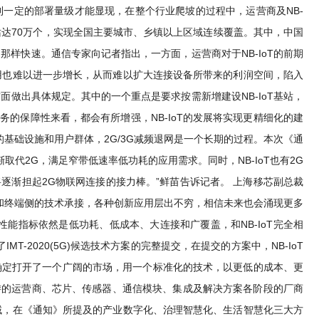
达到一定的部署量级才能显现，在整个行业爬坡的过程中，运营商及NB-
oT基站达70万个，实现全国主要城市、乡镇以上区域连续覆盖。其中，中国
期的那样快速。通信专家向记者指出，一方面，运营商对于NB-IoT的前期
用也难以进一步增长，从而难以扩大连接设备所带来的利润空间，陷入
做出具体规定。其中的一个重点是要求按需新增建设NB-IoT基站，
的保障性来看，都会有所增强，NB-IoT的发展将实现更精细化的建
的基础设施和用户群体，2G/3G减频退网是一个长期的过程。本次《通
取代2G，满足窄带低速率低功耗的应用需求。同时，NB-IoT也有2G
T将逐渐担起2G物联网连接的接力棒。”鲜苗告诉记者。 上海移芯副总裁
网络和终端侧的技术承接，各种创新应用层出不穷，相信未来也会涌现更多
要性能指标依然是低功耗、低成本、大连接和广覆盖，和NB-IoT完全相
T-2020(5G)候选技术方案的完整提交，在提交的方案中，NB-IoT
T标准的确定打开了一个广阔的市场，用一个标准化的技术，以更低的成本、更
游的运营商、芯片、传感器、通信模块、集成及解决方案各阶段的厂商
域，在《通知》所提及的产业数字化、治理智慧化、生活智慧化三大方