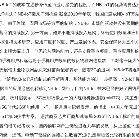
B-IoT的成本在逐步降低至行业可接受的程度，而NB-IoT的优势需要
力? NB-IoT迎来广阔机遇 截至2019年年底，我国已建成NB-I
00万。 由于终端、应用市场等方面的制约，NB-IoT市场的驱动并没有预
营商的持续投入;另一方面，如果不能持续投入建网，终端使用数量和应
标准和技术研究、应用广度和深度、产业发展体系、安全保障体系五个方面
出现大幅上升，但无论从网络能力，还是支撑重点项目、重点应用和服务
3亿的手机用户和远远高于手机用户数量的数亿物联网连接数。面对这一庞大
光展锐工业物联网副总裁鲜苗向记者表示，随着2G的退网，NB-IoT将逐渐
随着NB-IoT通信制式的不断演进、基站能力的进一步提高，NB-Io
据量的应用必然会转移到NB-IoT网络，目前NB-IoT技术已经做好了
调发展。杨月启表示，5G应用场景之一的大规模机器连接(mMTC)，其主
现在5G时代2G还能使用一样。”杨月启向记者表示。他指出，中国去年完成了IM
IoT为5G技术方案。 运营商及芯片厂商加速布局 2016年NB-Io
曾柏楷向记者表示，国内物联网产业链经过近几年的发展，从上游至下
万级，烟感、电动车监控的连接亦达数百万;原先应用场景比较有限的领