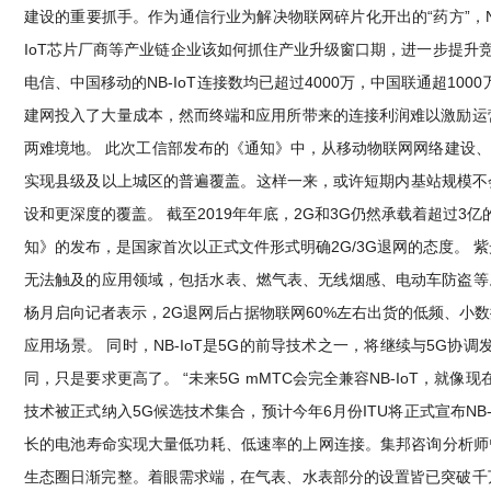
建设的重要抓手。作为通信行业为解决物联网碎片化开出的“药方”，N
IoT芯片厂商等产业链企业该如何抓住产业升级窗口期，进一步提升竞争能
电信、中国移动的NB-IoT连接数均已超过4000万，中国联通超10
建网投入了大量成本，然而终端和应用所带来的连接利润难以激励运
两难境地。 此次工信部发布的《通知》中，从移动物联网网络建设、
实现县级及以上城区的普遍覆盖。这样一来，或许短期内基站规模不会
设和更深度的覆盖。 截至2019年年底，2G和3G仍然承载着超过
知》的发布，是国家首次以正式文件形式明确2G/3G退网的态度。 紫
无法触及的应用领域，包括水表、燃气表、无线烟感、电动车防盗等。 “
杨月启向记者表示，2G退网后占据物联网60%左右出货的低频、小数
应用场景。 同时，NB-IoT是5G的前导技术之一，将继续与5G协
同，只是要求更高了。 “未来5G mMTC会完全兼容NB-IoT，就像
技术被正式纳入5G候选技术集合，预计今年6月份ITU将正式宣布NB-
长的电池寿命实现大量低功耗、低速率的上网连接。集邦咨询分析师
生态圈日渐完整。着眼需求端，在气表、水表部分的设置皆已突破千