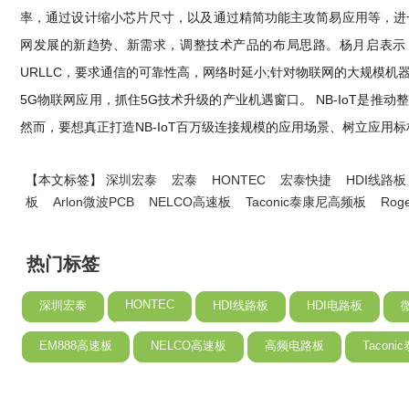
率，通过设计缩小芯片尺寸，以及通过精简功能主攻简易应用等，进一
网发展的新趋势、新需求，调整技术产品的布局思路。杨月启表示，
URLLC，要求通信的可靠性高，网络时延小;针对物联网的大规模机
5G物联网应用，抓住5G技术升级的产业机遇窗口。 NB-IoT
然而，要想真正打造NB-IoT百万级连接规模的应用场景、树立应
【本文标签】
深圳宏泰
宏泰
HONTEC
宏泰快捷
HDI线路板
板
Arlon微波PCB
NELCO高速板
Taconic泰康尼高频板
Ro
热门标签
HONTEC
深圳宏泰
HDI线路板
HDI电路板
EM888高速板
NELCO高速板
高频电路板
Tacon