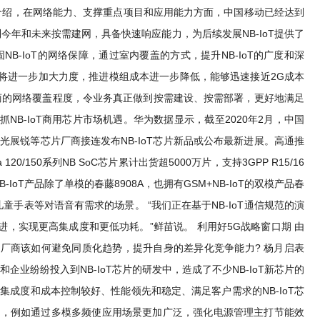
介绍，在网络能力、支撑重点项目和应用能力方面，中国移动已经达到
今年和未来按需建网，具备快速响应能力，为后续发展NB-IoT提供了
B-IoT的网络保障，通过室内覆盖的方式，提升NB-IoT的广度和深
领上将进一步加大力度，推进模组成本进一步降低，能够迅速接近2G成本
营商的网络覆盖程度，令业务真正做到按需建设、按需部署，更好地满足
B-IoT商用芯片市场机遇。华为数据显示，截至2020年2月，中国
、紫光展锐等芯片厂商接连发布NB-IoT芯片新品或公布最新进展。高通推
/150系列NB SoC芯片累计出货超5000万片，支持3GPP R15/16
-IoT产品除了单模的春藤8908A，也拥有GSM+NB-IoT的双模产品春
儿童手表等对语音有需求的场景。 “我们正在基于NB-IoT通信规范的演
演进，实现更高集成度和更低功耗。”鲜苗说。 利用好5G战略窗口期 由
同。厂商该如何避免同质化趋势，提升自身的差异化竞争能力? 杨月启表
企业纷纷投入到NB-IoT芯片的研发中，造成了不少NB-IoT新芯片的
成度和成本控制较好、性能领先和稳定、满足客户需求的NB-IoT芯
局方向，例如通过多模多频使应用场景更加广泛，强化电源管理主打节能效